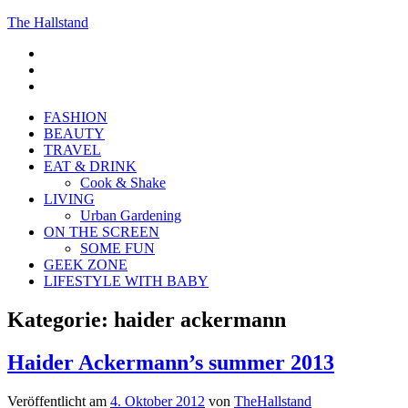
The Hallstand
F
insta
Pinterest
FASHION
BEAUTY
TRAVEL
EAT & DRINK
Cook & Shake
LIVING
Urban Gardening
ON THE SCREEN
SOME FUN
GEEK ZONE
LIFESTYLE WITH BABY
Kategorie:
haider ackermann
Haider Ackermann’s summer 2013
Veröffentlicht am
4. Oktober 2012
von
TheHallstand