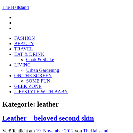
The Hallstand
F
insta
Pinterest
FASHION
BEAUTY
TRAVEL
EAT & DRINK
Cook & Shake
LIVING
Urban Gardening
ON THE SCREEN
SOME FUN
GEEK ZONE
LIFESTYLE WITH BABY
Kategorie:
leather
Leather – beloved second skin
Veröffentlicht am
19. November 2012
von
TheHallstand