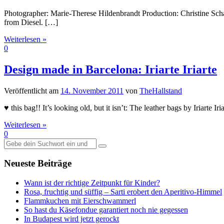
Photographer: Marie-Therese Hildenbrandt Production: Christine Sc
from Diesel. […]
Weiterlesen »
0
Design made in Barcelona: Iriarte Iriarte
Veröffentlicht am
14. November 2011
von
TheHallstand
♥ this bag!! It’s looking old, but it isn’t: The leather bags by Iriarte I
Weiterlesen »
0
Suche
nach:
Neueste Beiträge
Wann ist der richtige Zeitpunkt für Kinder?
Rosa, fruchtig und süffig – Sarti erobert den Aperitivo-Himmel
Flammkuchen mit Eierschwammerl
So hast du Käsefondue garantiert noch nie gegessen
In Budapest wird jetzt gerockt