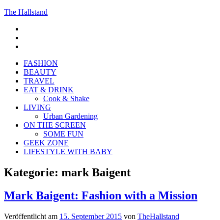
The Hallstand
F
insta
Pinterest
FASHION
BEAUTY
TRAVEL
EAT & DRINK
Cook & Shake
LIVING
Urban Gardening
ON THE SCREEN
SOME FUN
GEEK ZONE
LIFESTYLE WITH BABY
Kategorie:
mark Baigent
Mark Baigent: Fashion with a Mission
Veröffentlicht am
15. September 2015
von
TheHallstand