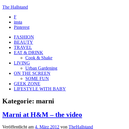
The Hallstand
F
insta
Pinterest
FASHION
BEAUTY
TRAVEL
EAT & DRINK
Cook & Shake
LIVING
Urban Gardening
ON THE SCREEN
SOME FUN
GEEK ZONE
LIFESTYLE WITH BABY
Kategorie:
marni
Marni at H&M – the video
Veröffentlicht am
4. März 2012
von
TheHallstand