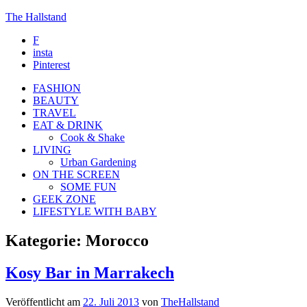
The Hallstand
F
insta
Pinterest
FASHION
BEAUTY
TRAVEL
EAT & DRINK
Cook & Shake
LIVING
Urban Gardening
ON THE SCREEN
SOME FUN
GEEK ZONE
LIFESTYLE WITH BABY
Kategorie:
Morocco
Kosy Bar in Marrakech
Veröffentlicht am
22. Juli 2013
von
TheHallstand