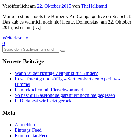
Veröffentlicht am
22. Oktober 2015
von
TheHallstand
Mario Testino shoots the Burberry Ad Campaign live on Snapchat!
Das gab es wahrlich noch nie! Heute, Donnerstag, am 22. Oktober
2015, ist es um […]
Weiterlesen »
0
Suche
nach:
Neueste Beiträge
Wann ist der richtige Zeitpunkt für Kinder?
Rosa, fruchtig und süffig – Sarti erobert den Aperitivo-
Himmel
Flammkuchen mit Eierschwammerl
So hast du Käsefondue garantiert noch nie gegessen
In Budapest wird jetzt gerockt
Meta
Anmelden
Eintrags-Feed
Kommentar-Feed