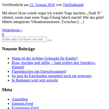
Veröffentlicht am
22. August 2016
von
TheHallstand
Mit dieser Hose würde sogar ich wieder Yoga machen: „Nadi X“
vibriert, wenn man seine Yoga-Übung falsch macht! Wie das geht?
Mittels integrierter Vibrationsmotoren: Zwischen […]
Weiterlesen »
0
Suche
nach:
Neueste Beiträge
Wann ist der richtige Zeitpunkt für Kinder?
Rosa, fruchtig und süffig – Sarti erobert den Aperitivo-
Himmel
Flammkuchen mit Eierschwammerl
So hast du Käsefondue garantiert noch nie gegessen
In Budapest wird jetzt gerockt
Meta
Anmelden
Eintrags-Feed
Kommentar-Feed