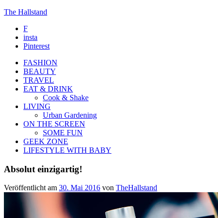
The Hallstand
F
insta
Pinterest
FASHION
BEAUTY
TRAVEL
EAT & DRINK
Cook & Shake
LIVING
Urban Gardening
ON THE SCREEN
SOME FUN
GEEK ZONE
LIFESTYLE WITH BABY
Absolut einzigartig!
Veröffentlicht am
30. Mai 2016
von
TheHallstand