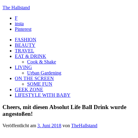
The Hallstand
F
insta
Pinterest
FASHION
BEAUTY
TRAVEL
EAT & DRINK
Cook & Shake
LIVING
Urban Gardening
ON THE SCREEN
SOME FUN
GEEK ZONE
LIFESTYLE WITH BABY
Cheers, mit diesen Absolut Life Ball Drink wurde
angestoßen!
Veröffentlicht am
3. Juni 2018
von
TheHallstand