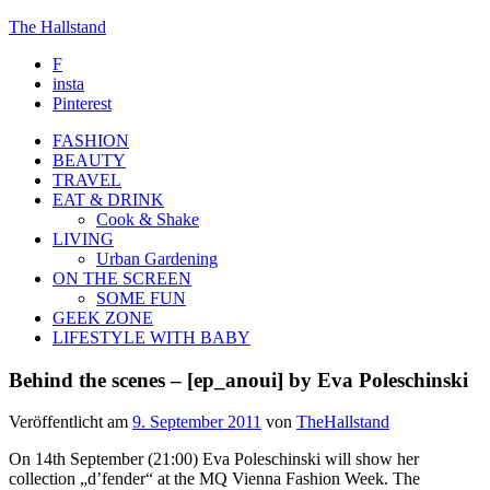
The Hallstand
F
insta
Pinterest
FASHION
BEAUTY
TRAVEL
EAT & DRINK
Cook & Shake
LIVING
Urban Gardening
ON THE SCREEN
SOME FUN
GEEK ZONE
LIFESTYLE WITH BABY
Behind the scenes – [ep_anoui] by Eva Poleschinski
Veröffentlicht am
9. September 2011
von
TheHallstand
On 14th September (21:00) Eva Poleschinski will show her
collection „
d’fender
“ at the MQ Vienna Fashion Week. The