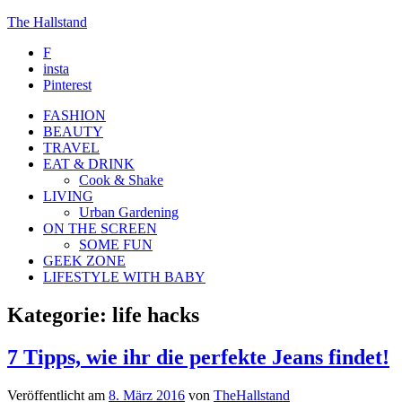
The Hallstand
F
insta
Pinterest
FASHION
BEAUTY
TRAVEL
EAT & DRINK
Cook & Shake
LIVING
Urban Gardening
ON THE SCREEN
SOME FUN
GEEK ZONE
LIFESTYLE WITH BABY
Kategorie:
life hacks
7 Tipps, wie ihr die perfekte Jeans findet!
Veröffentlicht am
8. März 2016
von
TheHallstand