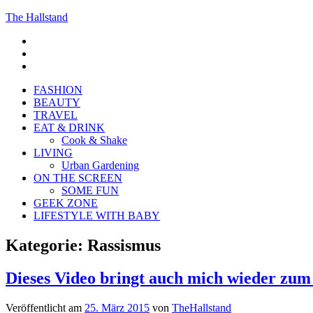
The Hallstand
F
insta
Pinterest
FASHION
BEAUTY
TRAVEL
EAT & DRINK
Cook & Shake
LIVING
Urban Gardening
ON THE SCREEN
SOME FUN
GEEK ZONE
LIFESTYLE WITH BABY
Kategorie:
Rassismus
Dieses Video bringt auch mich wieder zu
Veröffentlicht am
25. März 2015
von
TheHallstand