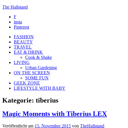
The Hallstand
F
insta
Pinterest
FASHION
BEAUTY
TRAVEL
EAT & DRINK
Cook & Shake
LIVING
Urban Gardening
ON THE SCREEN
SOME FUN
GEEK ZONE
LIFESTYLE WITH BABY
Kategorie:
tiberius
Magic Moments with Tiberius LEX
Veröffentlicht am
15. November 2015
von
TheHallstand