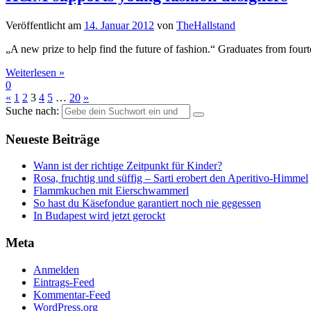
Veröffentlicht am
14. Januar 2012
von
TheHallstand
„A new prize to help find the future of fashion.“ Graduates from fou
Weiterlesen »
0
«
1
2
3
4
5
…
20
»
Suche nach:
Neueste Beiträge
Wann ist der richtige Zeitpunkt für Kinder?
Rosa, fruchtig und süffig – Sarti erobert den Aperitivo-Himmel
Flammkuchen mit Eierschwammerl
So hast du Käsefondue garantiert noch nie gegessen
In Budapest wird jetzt gerockt
Meta
Anmelden
Eintrags-Feed
Kommentar-Feed
WordPress.org