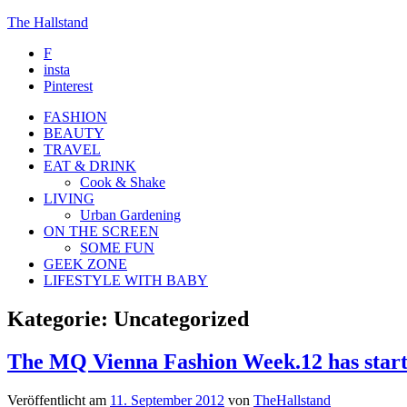
The Hallstand
F
insta
Pinterest
FASHION
BEAUTY
TRAVEL
EAT & DRINK
Cook & Shake
LIVING
Urban Gardening
ON THE SCREEN
SOME FUN
GEEK ZONE
LIFESTYLE WITH BABY
Kategorie:
Uncategorized
The MQ Vienna Fashion Week.12 has star
Veröffentlicht am
11. September 2012
von
TheHallstand