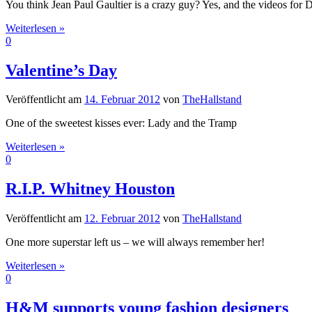
You think Jean Paul Gaultier is a crazy guy? Yes, and the videos for
Weiterlesen »
0
Valentine’s Day
Veröffentlicht am
14. Februar 2012
von
TheHallstand
One of the sweetest kisses ever: Lady and the Tramp
Weiterlesen »
0
R.I.P. Whitney Houston
Veröffentlicht am
12. Februar 2012
von
TheHallstand
One more superstar left us – we will always remember her!
Weiterlesen »
0
H&M supports young fashion designers