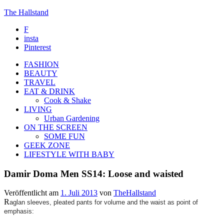
The Hallstand
F
insta
Pinterest
FASHION
BEAUTY
TRAVEL
EAT & DRINK
Cook & Shake
LIVING
Urban Gardening
ON THE SCREEN
SOME FUN
GEEK ZONE
LIFESTYLE WITH BABY
Damir Doma Men SS14: Loose and waisted
Veröffentlicht am
1. Juli 2013
von
TheHallstand
R
aglan sleeves, pleated pants for volume and the waist as point of
emphasis: