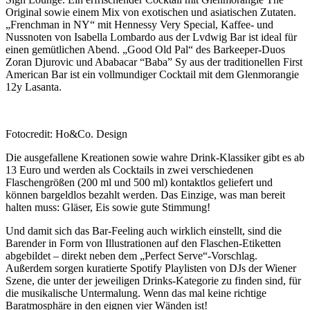
Original sowie einem Mix von exotischen und asiatischen Zutaten.
„Frenchman in NY“ mit Hennessy Very Special, Kaffee- und
Nussnoten von Isabella Lombardo aus der Lvdwig Bar ist ideal für
einen gemütlichen Abend. „Good Old Pal“ des Barkeeper-Duos
Zoran Djurovic und Ababacar “Baba” Sy aus der traditionellen First
American Bar ist ein vollmundiger Cocktail mit dem Glenmorangie
12y Lasanta.
Fotocredit: Ho&Co. Design
Die ausgefallene Kreationen sowie wahre Drink-Klassiker gibt es ab
13 Euro und werden als Cocktails in zwei verschiedenen
Flaschengrößen (200 ml und 500 ml) kontaktlos geliefert und
können bargeldlos bezahlt werden. Das Einzige, was man bereit
halten muss: Gläser, Eis sowie gute Stimmung!
Und damit sich das Bar-Feeling auch wirklich einstellt, sind die
Barender in Form von Illustrationen auf den Flaschen-Etiketten
abgebildet – direkt neben dem „Perfect Serve“-Vorschlag.
Außerdem sorgen kuratierte Spotify Playlisten von DJs der Wiener
Szene, die unter der jeweiligen Drinks-Kategorie zu finden sind, für
die musikalische Untermalung. Wenn das mal keine richtige
Baratmosphäre in den eignen vier Wänden ist!