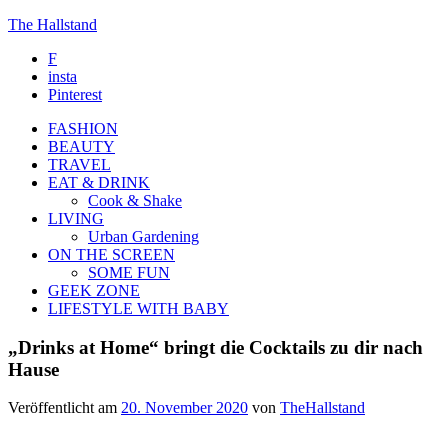
The Hallstand
F
insta
Pinterest
FASHION
BEAUTY
TRAVEL
EAT & DRINK
Cook & Shake
LIVING
Urban Gardening
ON THE SCREEN
SOME FUN
GEEK ZONE
LIFESTYLE WITH BABY
„Drinks at Home“ bringt die Cocktails zu dir nach
Hause
Veröffentlicht am
20. November 2020
von
TheHallstand