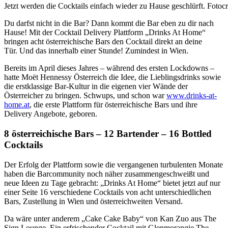
Jetzt werden die Cocktails einfach wieder zu Hause geschlürft. Foto
Du darfst nicht in die Bar? Dann kommt die Bar eben zu dir nach
Hause! Mit der Cocktail Delivery Plattform „Drinks At Home“
bringen acht österreichische Bars den Cocktail direkt an deine
Tür. Und das innerhalb einer Stunde! Zumindest in Wien.
Bereits im April dieses Jahres – während des ersten Lockdowns –
hatte Moët Hennessy Österreich die Idee, die Lieblingsdrinks sowie
die erstklassige Bar-Kultur in die eigenen vier Wände der
Österreicher zu bringen. Schwups, und schon war
www.drinks-at-
home.at
, die erste Plattform für österreichische Bars und ihre
Delivery Angebote, geboren.
8 österreichische Bars – 12 Bartender – 16 Bottled
Cocktails
Der Erfolg der Plattform sowie die vergangenen turbulenten Monate
haben die Barcommunity noch näher zusammengeschweißt und
neue Ideen zu Tage gebracht: „Drinks At Home“ bietet jetzt auf nur
einer Seite 16 verschiedene Cocktails von acht unterschiedlichen
Bars, Zustellung in Wien und österreichweiten Versand.
Da wäre unter anderem „Cake Cake Baby“ von Kan Zuo aus The
Sign Lounge. Ein erfrischender Cocktail mit Glenmorangie The