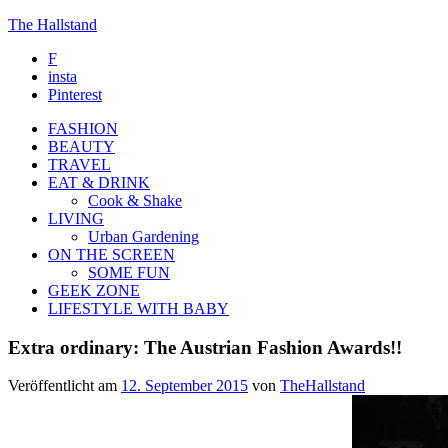
The Hallstand
F
insta
Pinterest
FASHION
BEAUTY
TRAVEL
EAT & DRINK
Cook & Shake
LIVING
Urban Gardening
ON THE SCREEN
SOME FUN
GEEK ZONE
LIFESTYLE WITH BABY
Extra ordinary: The Austrian Fashion Awards!!
Veröffentlicht am
12. September 2015
von
TheHallstand