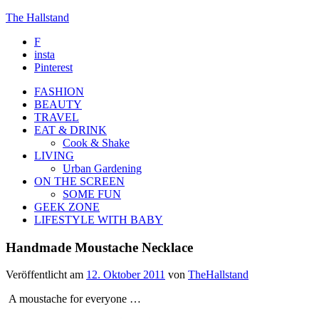
The Hallstand
F
insta
Pinterest
FASHION
BEAUTY
TRAVEL
EAT & DRINK
Cook & Shake
LIVING
Urban Gardening
ON THE SCREEN
SOME FUN
GEEK ZONE
LIFESTYLE WITH BABY
Handmade Moustache Necklace
Veröffentlicht am
12. Oktober 2011
von
TheHallstand
A moustache for everyone …