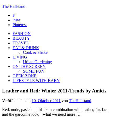
The Hallstand
F
insta
Pinterest
FASHION
BEAUTY
TRAVEL
EAT & DRINK
Cook & Shake
LIVING
Urban Gardening
ON THE SCREEN
SOME FUN
GEEK ZONE
LIFESTYLE WITH BABY
Leather and Red: Winter 2011-Trends by Amicis
Veröffentlicht am
10. Oktober 2011
von
TheHallstand
Red, nude, pastel and black in combination with leather, fur, lace
and the garconne look – what we need more …