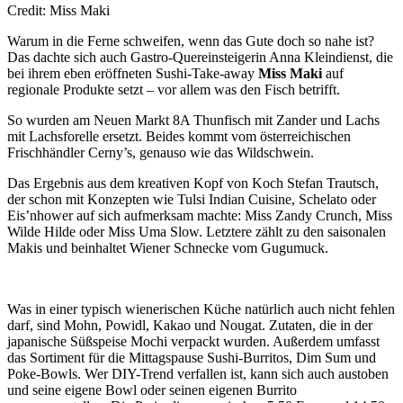
Credit: Miss Maki
Warum in die Ferne schweifen, wenn das Gute doch so nahe ist?
Das dachte sich auch Gastro-Quereinsteigerin Anna Kleindienst, die
bei ihrem eben eröffneten Sushi-Take-away
Miss Maki
auf
regionale Produkte setzt – vor allem was den Fisch betrifft.
So wurden am Neuen Markt 8A Thunfisch mit Zander und Lachs
mit Lachsforelle ersetzt. Beides kommt vom österreichischen
Frischhändler Cerny’s, genauso wie das Wildschwein.
Das Ergebnis aus dem kreativen Kopf von Koch Stefan Trautsch,
der schon mit Konzepten wie Tulsi Indian Cuisine, Schelato oder
Eis’nhower auf sich aufmerksam machte: Miss Zandy Crunch, Miss
Wilde Hilde oder Miss Uma Slow. Letztere zählt zu den saisonalen
Makis und beinhaltet Wiener Schnecke vom Gugumuck.
Was in einer typisch wienerischen Küche natürlich auch nicht fehlen
darf, sind Mohn, Powidl, Kakao und Nougat. Zutaten, die in der
japanische Süßspeise Mochi verpackt wurden. Außerdem umfasst
das Sortiment für die Mittagspause Sushi-Burritos, Dim Sum und
Poke-Bowls. Wer DIY-Trend verfallen ist, kann sich auch austoben
und seine eigene Bowl oder seinen eigenen Burrito