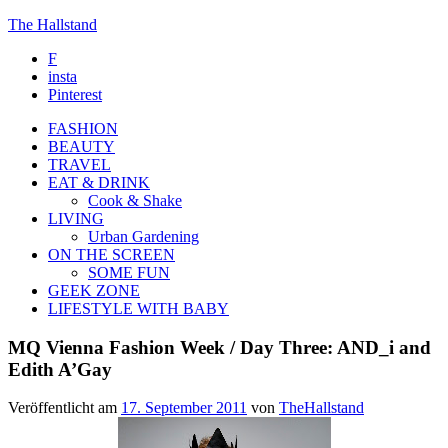
The Hallstand
F
insta
Pinterest
FASHION
BEAUTY
TRAVEL
EAT & DRINK
Cook & Shake
LIVING
Urban Gardening
ON THE SCREEN
SOME FUN
GEEK ZONE
LIFESTYLE WITH BABY
MQ Vienna Fashion Week / Day Three: AND_i and
Edith A’Gay
Veröffentlicht am
17. September 2011
von
TheHallstand