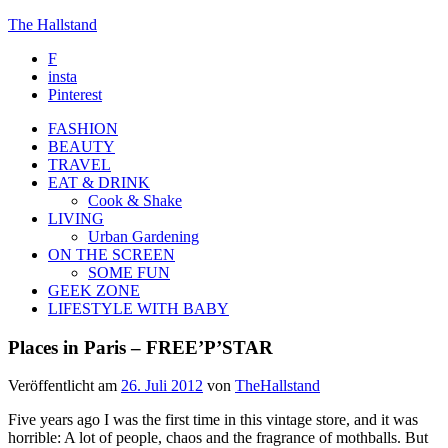
The Hallstand
F
insta
Pinterest
FASHION
BEAUTY
TRAVEL
EAT & DRINK
Cook & Shake
LIVING
Urban Gardening
ON THE SCREEN
SOME FUN
GEEK ZONE
LIFESTYLE WITH BABY
Places in Paris – FREE’P’STAR
Veröffentlicht am
26. Juli 2012
von
TheHallstand
Five years ago I was the first time in this vintage store, and it was
horrible: A lot of people, chaos and the fragrance of mothballs. But