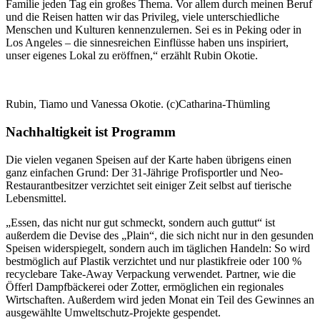
Familie jeden Tag ein großes Thema. Vor allem durch meinen Beruf
und die Reisen hatten wir das Privileg, viele unterschiedliche
Menschen und Kulturen kennenzulernen. Sei es in Peking oder in
Los Angeles – die sinnesreichen Einflüsse haben uns inspiriert,
unser eigenes Lokal zu eröffnen,“ erzählt Rubin Okotie.
Rubin, Tiamo und Vanessa Okotie. (c)Catharina-Thümling
Nachhaltigkeit ist Programm
Die vielen veganen Speisen auf der Karte haben übrigens einen
ganz einfachen Grund: Der 31-Jährige Profisportler und Neo-
Restaurantbesitzer verzichtet seit einiger Zeit selbst auf tierische
Lebensmittel.
„Essen, das nicht nur gut schmeckt, sondern auch guttut“ ist
außerdem die Devise des „Plain“, die sich nicht nur in den gesunden
Speisen widerspiegelt, sondern auch im täglichen Handeln: So wird
bestmöglich auf Plastik verzichtet und nur plastikfreie oder 100 %
recyclebare Take-Away Verpackung verwendet. Partner, wie die
Öfferl Dampfbäckerei oder Zotter, ermöglichen ein regionales
Wirtschaften. Außerdem wird jeden Monat ein Teil des Gewinnes an
ausgewählte Umweltschutz-Projekte gespendet.