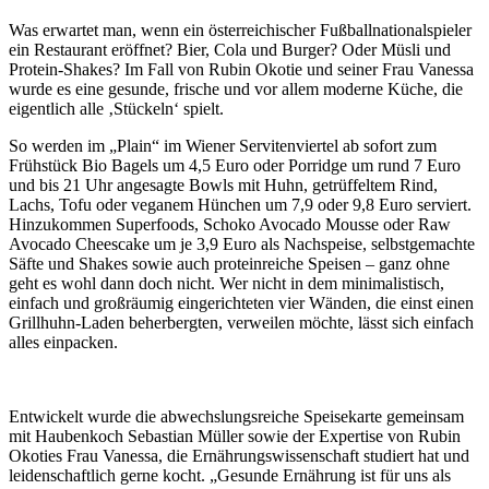
Was erwartet man, wenn ein österreichischer Fußballnationalspieler
ein Restaurant eröffnet? Bier, Cola und Burger? Oder Müsli und
Protein-Shakes? Im Fall von Rubin Okotie und seiner Frau Vanessa
wurde es eine gesunde, frische und vor allem moderne Küche, die
eigentlich alle ‚Stückeln‘ spielt.
So werden im „Plain“ im Wiener Servitenviertel ab sofort zum
Frühstück Bio Bagels um 4,5 Euro oder Porridge um rund 7 Euro
und bis 21 Uhr angesagte Bowls mit Huhn, getrüffeltem Rind,
Lachs, Tofu oder veganem Hünchen um 7,9 oder 9,8 Euro serviert.
Hinzukommen Superfoods, Schoko Avocado Mousse oder Raw
Avocado Cheescake um je 3,9 Euro als Nachspeise, selbstgemachte
Säfte und Shakes sowie auch proteinreiche Speisen – ganz ohne
geht es wohl dann doch nicht. Wer nicht in dem minimalistisch,
einfach und großräumig eingerichteten vier Wänden, die einst einen
Grillhuhn-Laden beherbergten, verweilen möchte, lässt sich einfach
alles einpacken.
Entwickelt wurde die abwechslungsreiche Speisekarte gemeinsam
mit Haubenkoch Sebastian Müller sowie der Expertise von Rubin
Okoties Frau Vanessa, die Ernährungswissenschaft studiert hat und
leidenschaftlich gerne kocht. „Gesunde Ernährung ist für uns als