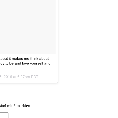
about it makes me think about
ody… Be and love yourself and
3, 2016 at 6:27am PDT
sind mit
*
markiert