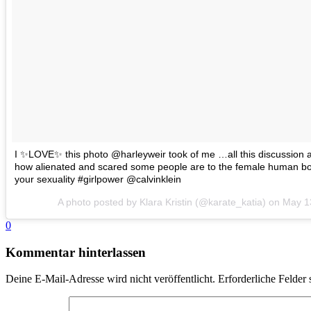
I ✨LOVE✨ this photo @harleyweir took of me …all this discussion 
how alienated and scared some people are to the female human b
your sexuality #girlpower @calvinklein
A photo posted by Klara Kristin (@karate_katia) on
May 1
0
Kommentar hinterlassen
Deine E-Mail-Adresse wird nicht veröffentlicht.
Erforderliche Felder 