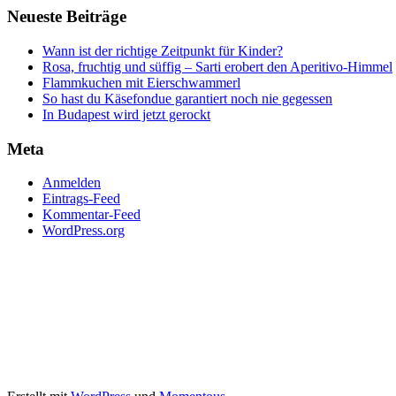
Neueste Beiträge
Wann ist der richtige Zeitpunkt für Kinder?
Rosa, fruchtig und süffig – Sarti erobert den Aperitivo-Himmel
Flammkuchen mit Eierschwammerl
So hast du Käsefondue garantiert noch nie gegessen
In Budapest wird jetzt gerockt
Meta
Anmelden
Eintrags-Feed
Kommentar-Feed
WordPress.org