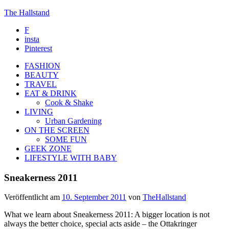
The Hallstand
F
insta
Pinterest
FASHION
BEAUTY
TRAVEL
EAT & DRINK
Cook & Shake
LIVING
Urban Gardening
ON THE SCREEN
SOME FUN
GEEK ZONE
LIFESTYLE WITH BABY
Sneakerness 2011
Veröffentlicht am
10. September 2011
von
TheHallstand
What we learn about Sneakerness 2011: A bigger location is not
always the better choice, special acts aside – the Ottakringer