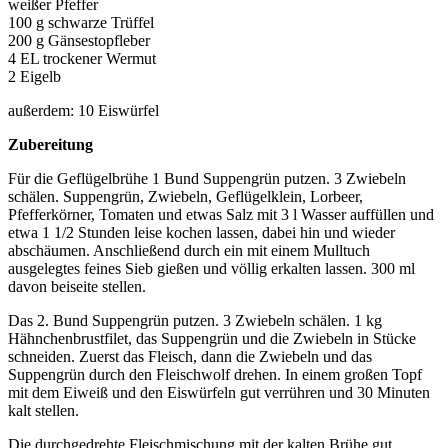
weißer Pfeffer
100 g schwarze Trüffel
200 g Gänsestopfleber
4 EL trockener Wermut
2 Eigelb
außerdem: 10 Eiswürfel
Zubereitung
Für die Geflügelbrühe 1 Bund Suppengrün putzen. 3 Zwiebeln
schälen. Suppengrün, Zwiebeln, Geflügelklein, Lorbeer,
Pfefferkörner, Tomaten und etwas Salz mit 3 l Wasser auffüllen und
etwa 1 1/2 Stunden leise kochen lassen, dabei hin und wieder
abschäumen. Anschließend durch ein mit einem Mulltuch
ausgelegtes feines Sieb gießen und völlig erkalten lassen. 300 ml
davon beiseite stellen.
Das 2. Bund Suppengrün putzen. 3 Zwiebeln schälen. 1 kg
Hähnchenbrustfilet, das Suppengrün und die Zwiebeln in Stücke
schneiden. Zuerst das Fleisch, dann die Zwiebeln und das
Suppengrün durch den Fleischwolf drehen. In einem großen Topf
mit dem Eiweiß und den Eiswürfeln gut verrühren und 30 Minuten
kalt stellen.
Die durchgedrehte Fleischmischung mit der kalten Brühe gut