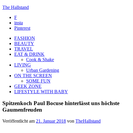
The Hallstand
F
insta
Pinterest
FASHION
BEAUTY
TRAVEL
EAT & DRINK
Cook & Shake
LIVING
Urban Gardening
ON THE SCREEN
SOME FUN
GEEK ZONE
LIFESTYLE WITH BABY
Spitzenkoch Paul Bocuse hinterlässt uns höchste
Gaumenfreuden
Veröffentlicht am
21. Januar 2018
von
TheHallstand