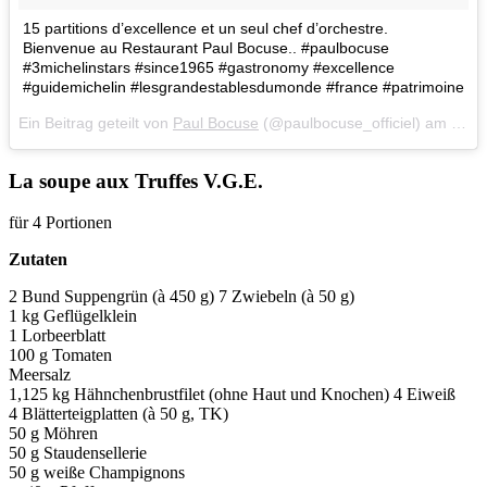
15 partitions d’excellence et un seul chef d’orchestre.
Bienvenue au Restaurant Paul Bocuse.. #paulbocuse
#3michelinstars #since1965 #gastronomy #excellence
#guidemichelin #lesgrandestablesdumonde #france #patrimoine
Ein Beitrag geteilt von
Paul Bocuse
(@paulbocuse_officiel) am
Sep 
La soupe aux Truffes V.G.E.
für 4 Portionen
Zutaten
2 Bund Suppengrün (à 450 g) 7 Zwiebeln (à 50 g)
1 kg Geflügelklein
1 Lorbeerblatt
100 g Tomaten
Meersalz
1,125 kg Hähnchenbrustfilet (ohne Haut und Knochen) 4 Eiweiß
4 Blätterteigplatten (à 50 g, TK)
50 g Möhren
50 g Staudensellerie
50 g weiße Champignons