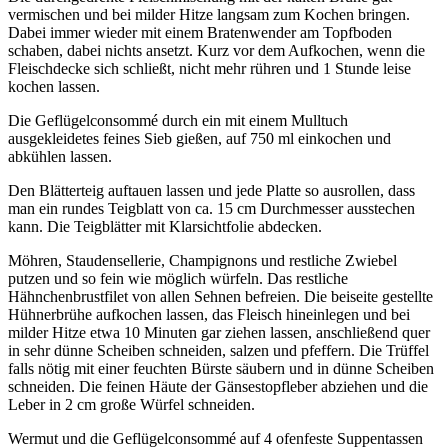
vermischen und bei milder Hitze langsam zum Kochen bringen.
Dabei immer wieder mit einem Bratenwender am Topfboden
schaben, dabei nichts ansetzt. Kurz vor dem Aufkochen, wenn die
Fleischdecke sich schließt, nicht mehr rühren und 1 Stunde leise
kochen lassen.
Die Geflügelconsommé durch ein mit einem Mulltuch
ausgekleidetes feines Sieb gießen, auf 750 ml einkochen und
abkühlen lassen.
Den Blätterteig auftauen lassen und jede Platte so ausrollen, dass
man ein rundes Teigblatt von ca. 15 cm Durchmesser ausstechen
kann. Die Teigblätter mit Klarsichtfolie abdecken.
Möhren, Staudensellerie, Champignons und restliche Zwiebel
putzen und so fein wie möglich würfeln. Das restliche
Hähnchenbrustfilet von allen Sehnen befreien. Die beiseite gestellte
Hühnerbrühe aufkochen lassen, das Fleisch hineinlegen und bei
milder Hitze etwa 10 Minuten gar ziehen lassen, anschließend quer
in sehr dünne Scheiben schneiden, salzen und pfeffern. Die Trüffel
falls nötig mit einer feuchten Bürste säubern und in dünne Scheiben
schneiden. Die feinen Häute der Gänsestopfleber abziehen und die
Leber in 2 cm große Würfel schneiden.
Wermut und die Geflügelconsommé auf 4 ofenfeste Suppentassen