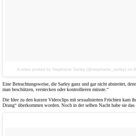
A video posted by Stephanie Sarley (@stephanie_sarley)
on
A
Eine Betrachtungsweise, die Sarley ganz und gar nicht abstreitet, den
man beschützen, verstecken oder kontrollieren müsste.“
Die Idee zu den kurzen Videoclips mit sexualisierten Früchten kam ih
Drang“ überkommen worden. Noch in der selben Nacht habe sie das 