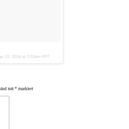
pr 23, 2016 at 3:03pm PDT
sind mit
*
markiert