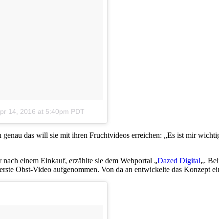
pr 14, 2016 at 5:40pm PDT
n genau das will sie mit ihren Fruchtvideos erreichen: „Es ist mir wich
r nach einem Einkauf, erzählte sie dem Webportal „
Dazed Digital
„. Be
erste Obst-Video aufgenommen. Von da an entwickelte das Konzept e