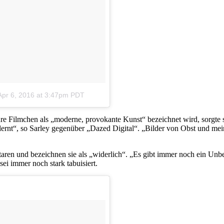
Apr 6, 2016 at 3:47pm PDT
re Filmchen als „moderne, provokante Kunst“ bezeichnet wird, sorgte s
 gelernt“, so Sarley gegenüber „Dazed Digital“. „Bilder von Obst und
ren und bezeichnen sie als „widerlich“. „Es gibt immer noch ein Unbe
sei immer noch stark tabuisiert.