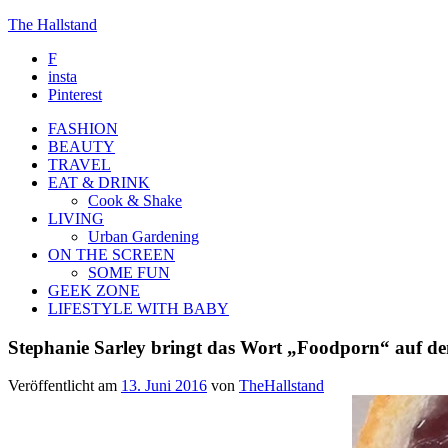
The Hallstand
F
insta
Pinterest
FASHION
BEAUTY
TRAVEL
EAT & DRINK
Cook & Shake
LIVING
Urban Gardening
ON THE SCREEN
SOME FUN
GEEK ZONE
LIFESTYLE WITH BABY
Stephanie Sarley bringt das Wort „Foodporn“ auf d
Veröffentlicht am
13. Juni 2016
von
TheHallstand