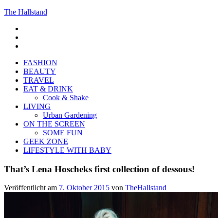
The Hallstand
F
insta
Pinterest
FASHION
BEAUTY
TRAVEL
EAT & DRINK
Cook & Shake
LIVING
Urban Gardening
ON THE SCREEN
SOME FUN
GEEK ZONE
LIFESTYLE WITH BABY
That’s Lena Hoscheks first collection of dessous!
Veröffentlicht am
7. Oktober 2015
von
TheHallstand