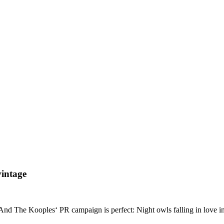
vintage
e. And The Kooples‘ PR campaign is perfect: Night owls falling in love 