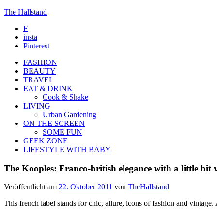
The Hallstand
F
insta
Pinterest
FASHION
BEAUTY
TRAVEL
EAT & DRINK
Cook & Shake
LIVING
Urban Gardening
ON THE SCREEN
SOME FUN
GEEK ZONE
LIFESTYLE WITH BABY
The Kooples: Franco-british elegance with a little bit 
Veröffentlicht am
22. Oktober 2011
von
TheHallstand
This french label stands for chic, allure, icons of fashion and vintag