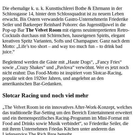
Die ehemalige k. u. k. Kunsttischlerei Bothe & Ehrmann in der
Schlossgasse 14, hinter dem Schlossquadrat ist zu neuem Leben
erwacht. Bis Ostern verwandeln Gastro-Unternehmerin Friederike
Seiler und Barkeeper Reinhard Pohorec das Jugenstiljuwel in die
Pop-up Bar
The Velvet Room
mit eigens neuinterpretierten Retro-
Cocktails durchaus mit Schirmchen, hauseigenen Spirits, elegant
kreativen Spritz Varianten, Softs und Champagner. Ganz nach dem
Motto: „Life’s too short – and way too much fun – to drink bad
juice.“
Begleitend werden die Gäste mit „Haute Dogs“, „Fancy Fries“
sowie „Crazy Shakes“ und „Pavlova“ verwöhnt. Wer es jetzt noch
nicht erahnt: Das Food-Motto ist inspiriert vom Slotcar-Racing,
populär seit den 1920er Jahren, und angelehnt an den
amerikanischen Bar-Gedanken.
Slotcar Racing und noch viel mehr
„The Velvet Room ist ein innovatives After-Work-Konzept, welches
das traditionelle Bar-Setting um den Bereich Entertainment erweitert
und ein themenspezifisches Racing-Programm im Mini-Format mit
Food and Drinks sowie Musik verbindet“, so Friederike Seiler, die
mit ihrem Unternehmen Friedas Kitchen unter anderem das
Lieferservice The Rich Bros betreibt.