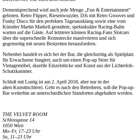
Dementsprechend wird auch jede Menge „Fun & Entertainment“
geboten. Retro Flipper, Riesenwuzzler, DJs mit Retro Grooves und
Funky Disco für den perfekten Tagesausklang sowie eine vom
Künstler Martin Markeli gestaltete, spektakuläre Racing-Bahn
warten auf die Gäste. Auf letzterer können Racing-Fans Slotcars
über die superschnelle Rennstrecke manövrieren und sich
gegenseitig mit neuen Bestzeiten herausfordern.
Nebenbei handelt es sich bei der Bar, die gleichzeitig als Spielplatz
für Erwachsene fungiert, auch um einen
Pop-up Store für
Vintagemöbel, skurrile Einzelstücke und Kunst aus der
Lichterloh-
Schatzkammer.
Schluß mit Lustig ist am 2. April 2018, aber nur in der
alten Kunsttischlerei. Geht es nach den Betreibern, soll die Pop-up-
Bar weiterhin an unterschiedlichen Standorten abgehalten werden.
THE VELVET ROOM
Schlossgasse 14
1050 Wien
Mo–Fr, 17–23 Uhr
Sa, 11–23 Uhr