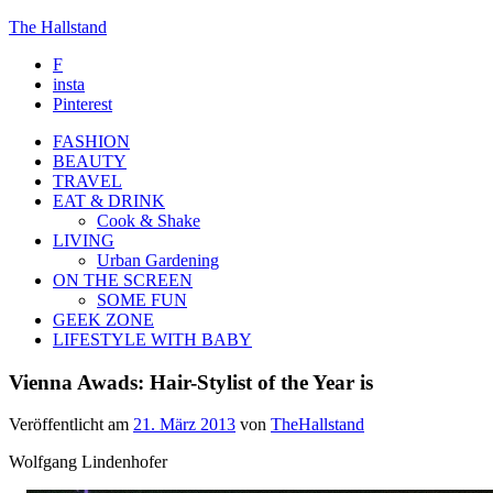
The Hallstand
F
insta
Pinterest
FASHION
BEAUTY
TRAVEL
EAT & DRINK
Cook & Shake
LIVING
Urban Gardening
ON THE SCREEN
SOME FUN
GEEK ZONE
LIFESTYLE WITH BABY
Vienna Awads: Hair-Stylist of the Year is
Veröffentlicht am
21. März 2013
von
TheHallstand
Wolfgang Lindenhofer