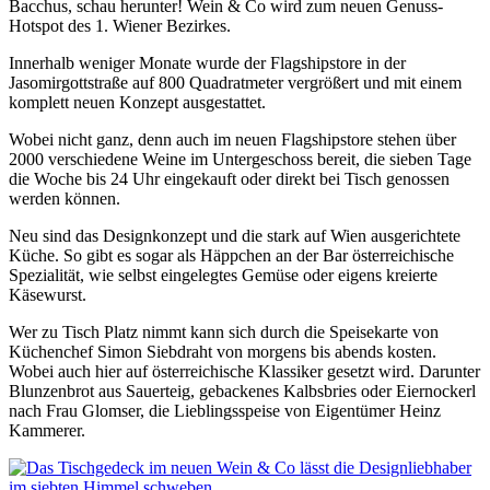
Bacchus, schau herunter! Wein & Co wird zum neuen Genuss-
Hotspot des 1. Wiener Bezirkes.
Innerhalb weniger Monate wurde der Flagshipstore in der
Jasomirgottstraße auf 800 Quadratmeter vergrößert und mit einem
komplett neuen Konzept ausgestattet.
Wobei nicht ganz, denn auch im neuen Flagshipstore stehen über
2000 verschiedene Weine im Untergeschoss bereit, die sieben Tage
die Woche bis 24 Uhr eingekauft oder direkt bei Tisch genossen
werden können.
Neu sind das Designkonzept und die stark auf Wien ausgerichtete
Küche. So gibt es sogar als Häppchen an der Bar österreichische
Spezialität, wie selbst eingelegtes Gemüse oder eigens kreierte
Käsewurst.
Wer zu Tisch Platz nimmt kann sich durch die Speisekarte von
Küchenchef Simon Siebdraht von morgens bis abends kosten.
Wobei auch hier auf österreichische Klassiker gesetzt wird. Darunter
Blunzenbrot aus Sauerteig, gebackenes Kalbsbries oder Eiernockerl
nach Frau Glomser, die Lieblingsspeise von Eigentümer Heinz
Kammerer.