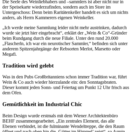
Die Seele des Weinliebhabers und –sammlers ist aber nicht nur in
der Speisekarte wiederzufinden, sondern auch im Store im
Untergeschoss: Denn beim Raritätenkeller handelt es sich um nichts
anders, als Herrn Kammerers eigenen Weinkeller.
„Ich werde meine Sammlung leider nicht mehr austrinken, dadurch
wurde sie jetzt hier eingebracht“, erklärt der „Wein & Co“-Gründer
beim Rundgang durch die neue Filiale. Unter den rund 20.000
„Flascherln, ich war ein neurotischer Sammler,“ befinden sich unter
anderem Spitzenjahrgänge der Rebsorten Merlot, Marsetto oder
Megafi.
Tradition wird gelebt
Was in den Pubs Großbritanniens schon immer Tradition war, führt
Wein & Co auch wieder hierzulande ein: den Sonntagsbraten.
Dieser kommt jeden Sonn- und Feiertag um Punkt 12 Uhr frisch aus
dem Ofen.
Gemütlichkeit im Industrial Chic
Beim Design wurde erstmals mit dem Wiener Architektenbüro
BEHF zusammengearbeitet. „Ein zentrales Element, das alle
Ebenen verbindet, ist die fulminante Wendeltreppe, die den Raum
öffnet und nach oben hin die ‚Götter im Himmel’ zeigt“, so Armin