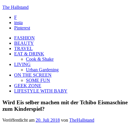
The Hallstand
F
insta
Pinterest
FASHION
BEAUTY
TRAVEL
EAT & DRINK
Cook & Shake
LIVING
Urban Gardening
ON THE SCREEN
SOME FUN
GEEK ZONE
LIFESTYLE WITH BABY
Wird Eis selber machen mit der Tchibo Eismaschine
zum Kinderspiel?
Veröffentlicht am
20. Juli 2018
von
TheHallstand