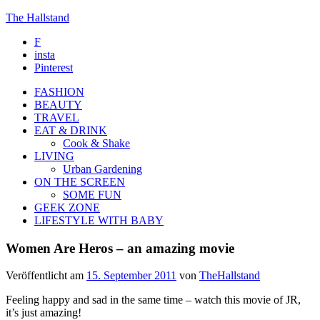
The Hallstand
F
insta
Pinterest
FASHION
BEAUTY
TRAVEL
EAT & DRINK
Cook & Shake
LIVING
Urban Gardening
ON THE SCREEN
SOME FUN
GEEK ZONE
LIFESTYLE WITH BABY
Women Are Heros – an amazing movie
Veröffentlicht am
15. September 2011
von
TheHallstand
Feeling happy and sad in the same time – watch this movie of JR,
it’s just amazing!