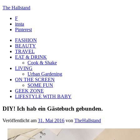
The Hallstand
F
insta
Pinterest
FASHION
BEAUTY
TRAVEL
EAT & DRINK
Cook & Shake
LIVING
Urban Gardening
ON THE SCREEN
SOME FUN
GEEK ZONE
LIFESTYLE WITH BABY
DIY! Ich hab ein Gästebuch gebunden.
Veröffentlicht am
31. Mai 2016
von
TheHallstand