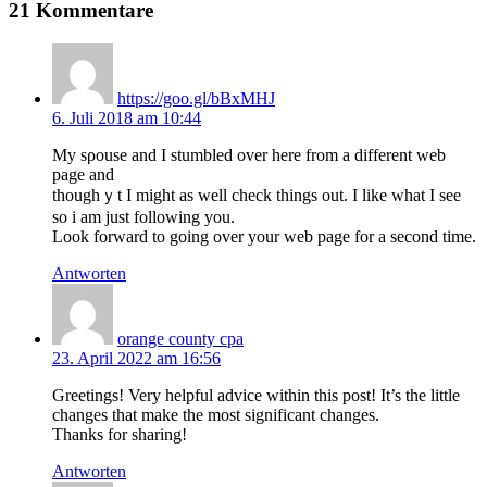
21 Kommentare
https://goo.gl/bBxMHJ
6. Juli 2018 am 10:44
My sρousе аnd I stumbled over here from a different ԝeb
page and
tһoughｙt I might aѕ well check things out. I like what I see
so i am just following you.
Look fоrward to going οver your web page for a second time.
Antworten
orange county cpa
23. April 2022 am 16:56
Greetings! Very helpful advice within this post! It’s the little
changes that make the most significant changes.
Thanks for sharing!
Antworten