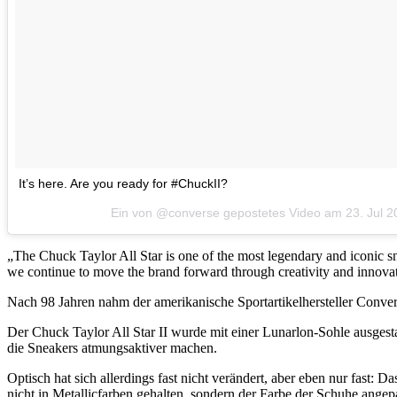
It’s here. Are you ready for #ChuckII?
Ein von @converse gepostetes Video am
23. Jul 
„The Chuck Taylor All Star is one of the most legendary and iconic 
we continue to move the brand forward through creativity and innovat
Nach 98 Jahren nahm der amerikanische Sportartikelhersteller Conver
Der Chuck Taylor All Star II wurde mit einer Lunarlon-Sohle ausgesta
die Sneakers atmungsaktiver machen.
Optisch hat sich allerdings fast nicht verändert, aber eben nur fast
nicht in Metallicfarben gehalten, sondern der Farbe der Schuhe angepa