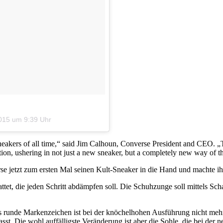
2015 um 9:39 Uhr
sneakers of all time,“ said Jim Calhoun, Converse President and CEO. 
ion, ushering in not just a new sneaker, but a completely new way of t
se jetzt zum ersten Mal seinen Kult-Sneaker in die Hand und machte ih
ttet, die jeden Schritt abdämpfen soll. Die Schuhzunge soll mittels Sch
: Das runde Markenzeichen ist bei der knöchelhohen Ausführung nicht me
sst. Die wohl auffälligste Veränderung ist aber die Sohle, die bei der