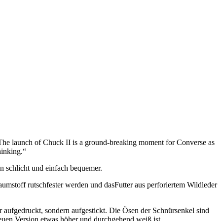
„The launch of Chuck II is a ground-breaking moment for Converse as
hinking.“
n schlicht und einfach bequemer.
aumstoff rutschfester werden und dasFutter aus perforiertem Wildleder
hr aufgedruckt, sondern aufgestickt. Die Ösen der Schnürsenkel sind
 neuen Version etwas höher und durchgehend weiß ist.