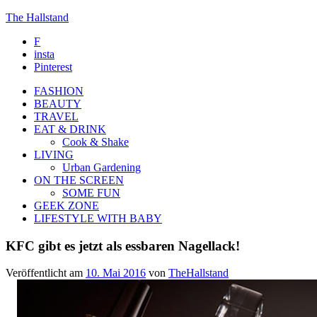
The Hallstand
F
insta
Pinterest
FASHION
BEAUTY
TRAVEL
EAT & DRINK
Cook & Shake
LIVING
Urban Gardening
ON THE SCREEN
SOME FUN
GEEK ZONE
LIFESTYLE WITH BABY
KFC gibt es jetzt als essbaren Nagellack!
Veröffentlicht am
10. Mai 2016
von
TheHallstand