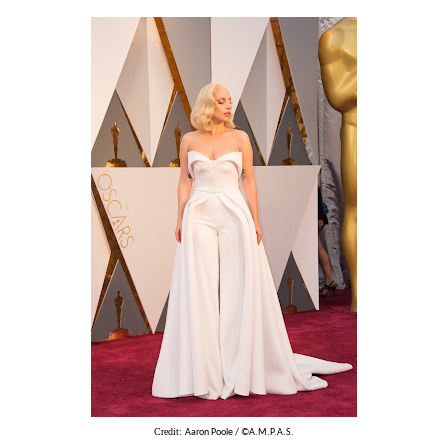
Credit:
Aaron Poole / ©A.M.P.A.S.