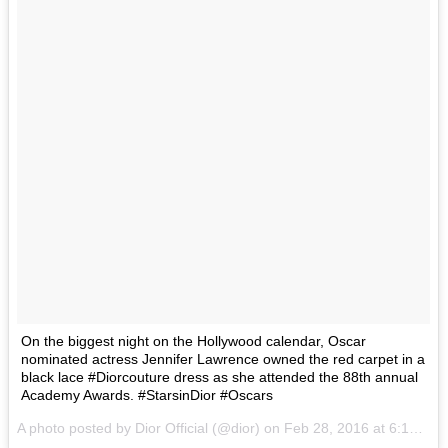
On the biggest night on the Hollywood calendar, Oscar
nominated actress Jennifer Lawrence owned the red carpet in a
black lace #Diorcouture dress as she attended the 88th annual
Academy Awards. #StarsinDior #Oscars
A photo posted by Dior Official (@dior) on
Feb 28, 2016 at 6:14pm PST