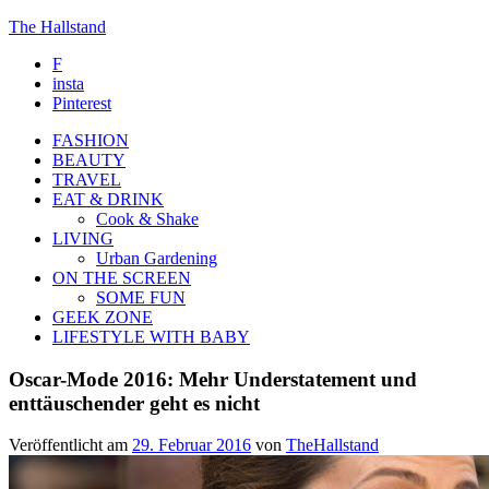
The Hallstand
F
insta
Pinterest
FASHION
BEAUTY
TRAVEL
EAT & DRINK
Cook & Shake
LIVING
Urban Gardening
ON THE SCREEN
SOME FUN
GEEK ZONE
LIFESTYLE WITH BABY
Oscar-Mode 2016: Mehr Understatement und
enttäuschender geht es nicht
Veröffentlicht am
29. Februar 2016
von
TheHallstand